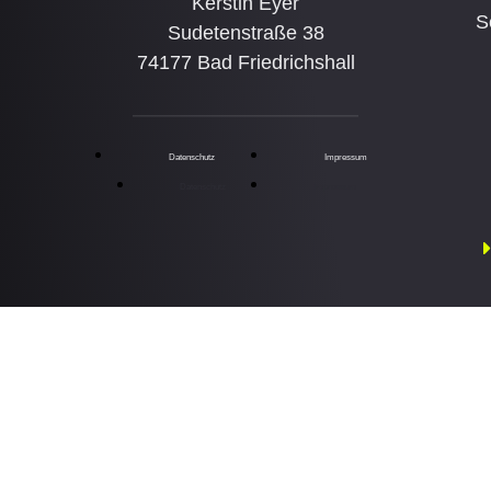
Kerstin Eyer
S
Sudetenstraße 38
74177 Bad Friedrichshall
Datenschutz
Impressum
Datenschutz
Impressum