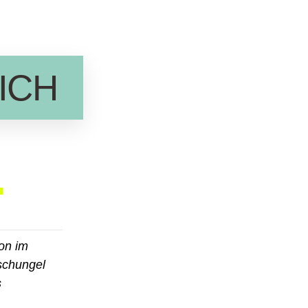
ICH
+
on im
schungel
s