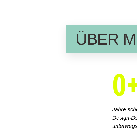
ÜBER M
0
Jahre sch
Design-D
unterweg