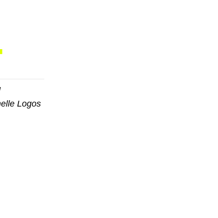
+
d
nelle Logos